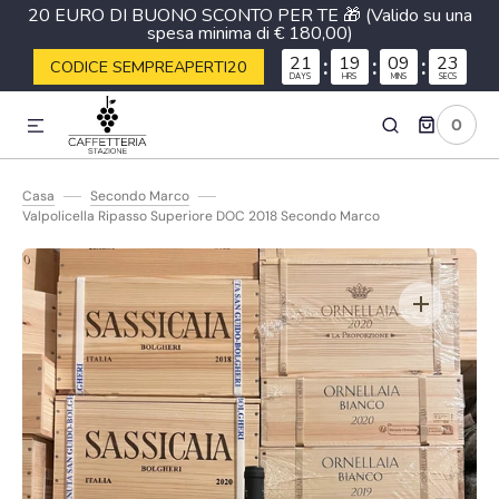
20 EURO DI BUONO SCONTO PER TE 🎁 (Valido su una
spesa minima di € 180,00)
ETTAMENTE AI CONTENUTI
21
:
19
:
09
:
22
CODICE SEMPREAPERTI20
DAYS
HRS
MINS
SECS
0
0
ARTICOLI
Casa
Secondo Marco
Valpolicella Ripasso Superiore DOC 2018 Secondo Marco