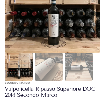
Apri
1
dei
contenuti
multimediali
nella
modalità
galleria
SECONDO MARCO
Valpolicella Ripasso Superiore DOC
2018 Secondo Marco