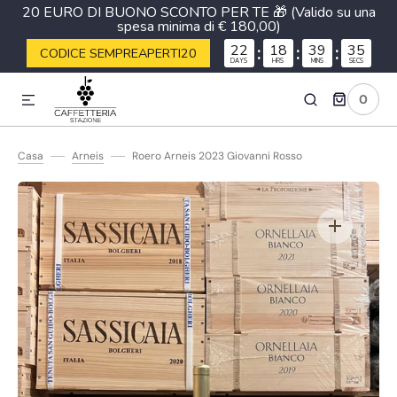
20 EURO DI BUONO SCONTO PER TE 🎁 (Valido su una
spesa minima di € 180,00)
ETTAMENTE AI CONTENUTI
22
:
18
:
39
:
35
CODICE SEMPREAPERTI20
DAYS
HRS
MINS
SECS
0
0
ARTICOLI
Casa
Arneis
Roero Arneis 2023 Giovanni Rosso
Apri