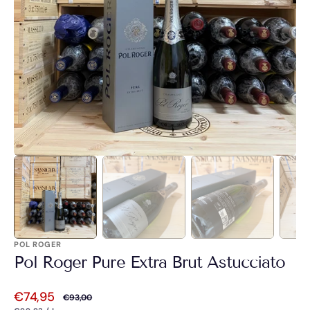
Apri
1
dei
contenuti
multimediali
nella
modalità
galleria
POL ROGER
Pol Roger Pure Extra Brut Astucciato
€74,95
€93,00
Prezzo
Prezzo