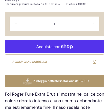
PREZZO
PER
€99,93
/
L
UNITARIO
di
di
Spedizioni gratuite in Italia da 99,99€ in su - UE oltre i 499,99€
vendita
listino
Diminuisci
Aument
quantità
quantità
per
per
Pol
Pol
Roger
Roger
Pure
Pure
Extra
Extra
Brut
Brut
AGGIUNGI AL CARRELLO
Astucciato
Astuccia
Punteggio caffetteriastazione.it: 92/100
Pol Roger Pure Extra Brut si mostra nel calice con
colore dorato intenso e una spuma abbondante
ma estremamente fine. Il naso regala note