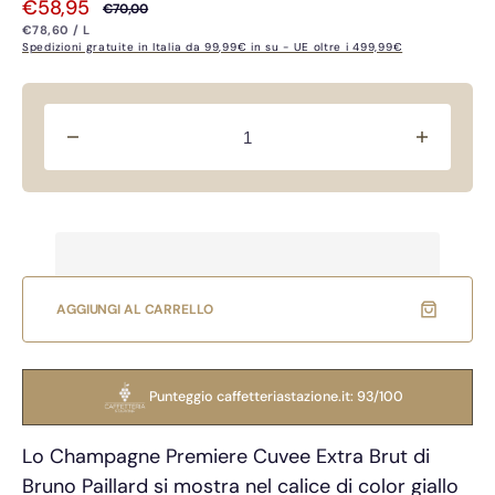
€58,95
€70,00
Prezzo
Prezzo
PREZZO
PER
€78,60
/
L
UNITARIO
di
di
Spedizioni gratuite in Italia da 99,99€ in su - UE oltre i 499,99€
vendita
listino
Diminuisci
Aument
quantità
quantità
per
per
Bruno
Bruno
Paillard
Paillard
Première
Premièr
Cuvée
Cuvée
Extra
Extra
AGGIUNGI AL CARRELLO
Brut
Brut
Punteggio caffetteriastazione.it: 93/100
Lo Champagne Premiere Cuvee Extra Brut di
Bruno Paillard si mostra nel calice di color giallo