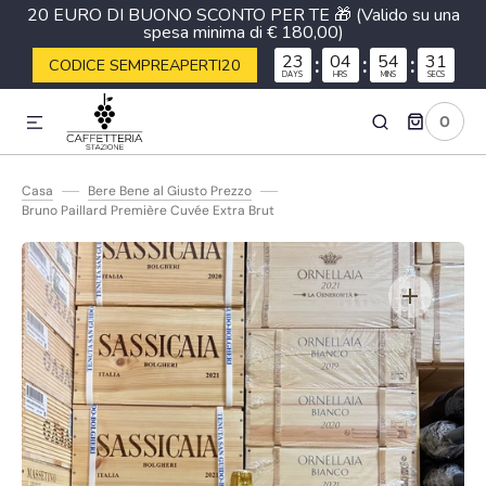
20 EURO DI BUONO SCONTO PER TE 🎁 (Valido su una
spesa minima di € 180,00)
ETTAMENTE AI CONTENUTI
23
:
04
:
54
:
31
CODICE SEMPREAPERTI20
DAYS
HRS
MINS
SECS
0
0
ARTICOLI
Casa
Bere Bene al Giusto Prezzo
Bruno Paillard Première Cuvée Extra Brut