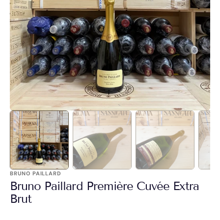
Apri
1
dei
contenuti
multimediali
nella
modalità
galleria
BRUNO PAILLARD
Bruno Paillard Première Cuvée Extra
Brut