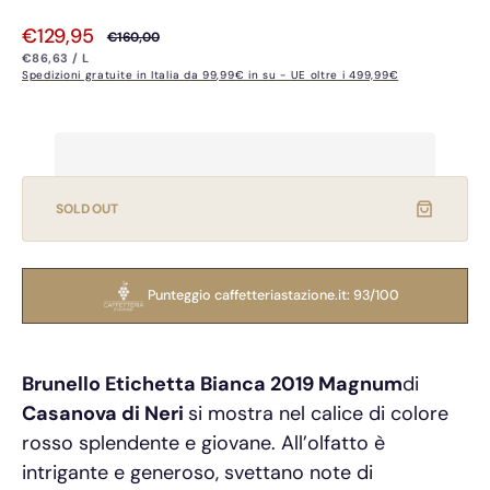
€129,95
€160,00
Prezzo
Prezzo
PREZZO
PER
€86,63
/
L
UNITARIO
di
di
Spedizioni gratuite in Italia da 99,99€ in su - UE oltre i 499,99€
vendita
listino
SOLD OUT
Punteggio caffetteriastazione.it: 93/100
Brunello Etichetta Bianca 2019 Magnum
di
Casanova di Neri
si mostra nel calice di colore
rosso splendente e giovane. All’olfatto è
intrigante e generoso, svettano note di