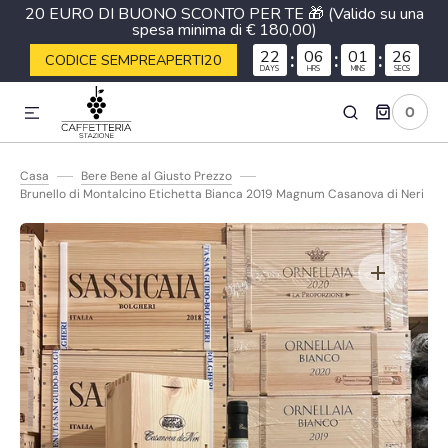
20 EURO DI BUONO SCONTO PER TE 🎁 (Valido su una
spesa minima di € 180,00)
ETTAMENTE AI CONTENUTI
22
:
06
:
01
:
25
CODICE SEMPREAPERTI20
DAYS
HRS
MINS
SECS
0
0
ARTICOLI
Casa
Bere Bene al Giusto Prezzo
Brunello di Montalcino Etichetta Bianca 2019 Magnum Casanova di Neri