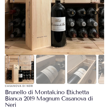
Apri
1
dei
contenuti
multimediali
nella
modalità
galleria
CASANOVA DI NERI
Brunello di Montalcino Etichetta
Bianca 2019 Magnum Casanova di
Neri